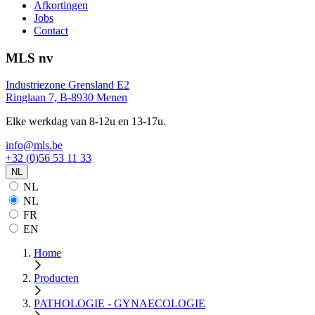
Afkortingen
Jobs
Contact
MLS nv
Industriezone Grensland E2
Ringlaan 7, B-8930 Menen
Elke werkdag van 8-12u en 13-17u.
info@mls.be
+32 (0)56 53 11 33
NL
NL
NL
FR
EN
Home
Producten
PATHOLOGIE - GYNAECOLOGIE