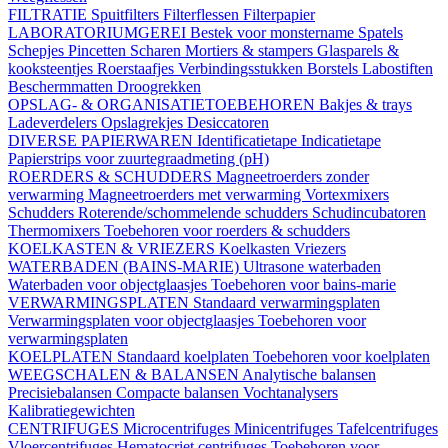
FILTRATIE
Spuitfilters
Filterflessen
Filterpapier
LABORATORIUMGEREI
Bestek voor monstername
Spatels
Schepjes
Pincetten
Scharen
Mortiers & stampers
Glasparels &
kooksteentjes
Roerstaafjes
Verbindingsstukken
Borstels
Labostiften
Beschermmatten
Droogrekken
OPSLAG- & ORGANISATIETOEBEHOREN
Bakjes & trays
Ladeverdelers
Opslagrekjes
Desiccatoren
DIVERSE PAPIERWAREN
Identificatietape
Indicatietape
Papierstrips voor zuurtegraadmeting (pH)
ROERDERS & SCHUDDERS
Magneetroerders zonder
verwarming
Magneetroerders met verwarming
Vortexmixers
Schudders
Roterende/schommelende schudders
Schudincubatoren
Thermomixers
Toebehoren voor roerders & schudders
KOELKASTEN & VRIEZERS
Koelkasten
Vriezers
WATERBADEN (BAINS-MARIE)
Ultrasone waterbaden
Waterbaden voor objectglaasjes
Toebehoren voor bains-marie
VERWARMINGSPLATEN
Standaard verwarmingsplaten
Verwarmingsplaten voor objectglaasjes
Toebehoren voor
verwarmingsplaten
KOELPLATEN
Standaard koelplaten
Toebehoren voor koelplaten
WEEGSCHALEN & BALANSEN
Analytische balansen
Precisiebalansen
Compacte balansen
Vochtanalysers
Kalibratiegewichten
CENTRIFUGES
Microcentrifuges
Minicentrifuges
Tafelcentrifuges
Vloercentrifuges
Hematocriet centrifuges
Toebehoren voor