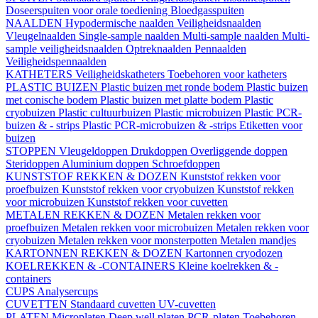
Doseerspuiten voor orale toediening
Bloedgasspuiten
NAALDEN
Hypodermische naalden
Veiligheidsnaalden
Vleugelnaalden
Single-sample naalden
Multi-sample naalden
Multi-
sample veiligheidsnaalden
Optreknaalden
Pennaalden
Veiligheidspennaalden
KATHETERS
Veiligheidskatheters
Toebehoren voor katheters
PLASTIC BUIZEN
Plastic buizen met ronde bodem
Plastic buizen
met conische bodem
Plastic buizen met platte bodem
Plastic
cryobuizen
Plastic cultuurbuizen
Plastic microbuizen
Plastic PCR-
buizen & - strips
Plastic PCR-microbuizen & -strips
Etiketten voor
buizen
STOPPEN
Vleugeldoppen
Drukdoppen
Overliggende doppen
Steridoppen
Aluminium doppen
Schroefdoppen
KUNSTSTOF REKKEN & DOZEN
Kunststof rekken voor
proefbuizen
Kunststof rekken voor cryobuizen
Kunststof rekken
voor microbuizen
Kunststof rekken voor cuvetten
METALEN REKKEN & DOZEN
Metalen rekken voor
proefbuizen
Metalen rekken voor microbuizen
Metalen rekken voor
cryobuizen
Metalen rekken voor monsterpotten
Metalen mandjes
KARTONNEN REKKEN & DOZEN
Kartonnen cryodozen
KOELREKKEN & -CONTAINERS
Kleine koelrekken & -
containers
CUPS
Analysercups
CUVETTEN
Standaard cuvetten
UV-cuvetten
PLATEN
Microplaten
Deep well platen
PCR-platen
Toebehoren