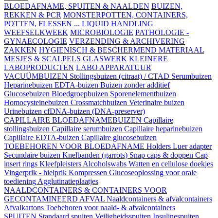
BLOEDAFNAME, SPUITEN & NAALDEN
BUIZEN,
REKKEN & PCR
MONSTERPOTTEN, CONTAINERS,
POTTEN, FLESSEN ...
LIQUID HANDLING
WEEFSELKWEEK
MICROBIOLOGIE
PATHOLOGIE -
GYNAECOLOGIE
VERZENDING & ARCHIVERING
ZAKKEN
HYGIENISCH & BESCHERMEND MATERIAAL
MESJES & SCALPELS
GLASWERK
KLEINERE
LABOPRODUCTEN
LABO APPARATUUR
VACUÜMBUIZEN
Stollingsbuizen (citraat) / CTAD
Serumbuizen
Heparinebuizen
EDTA-buizen
Buizen zonder additief
Glucosebuizen
Bloedgroepbuizen
Sporenelementbuizen
Homocysteinebuizen
Crossmatchbuizen
Veterinaire buizen
Urinebuizen
cfDNA-buizen (DNA-preserver)
CAPILLAIRE BLOEDAFNAMEBUIZEN
Capillaire
stollingsbuizen
Capillaire serumbuizen
Capillaire heparinebuizen
Capillaire EDTA-buizen
Capillaire glucosebuizen
TOEBEHOREN VOOR BLOEDAFNAME
Holders
Luer adapter
Secundaire buizen
Knelbanden (garrots)
Snap caps & doppen
Cap
insert rings
Kleefpleisters
Alcoholswabs
Watten en cellulose doekjes
Vingerprik - hielprik
Kompressen
Glucoseoplossing voor orale
toediening
Agglutinatieplaatjes
NAALDCONTAINERS & CONTAINERS VOOR
GECONTAMINEERD AFVAL
Naaldcontainers & afvalcontainers
Afvalkartons
Toebehoren voor naald- & afvalcontainers
SPUITEN
Standaard spuiten
Veiligheidsspuiten
Insulinespuiten