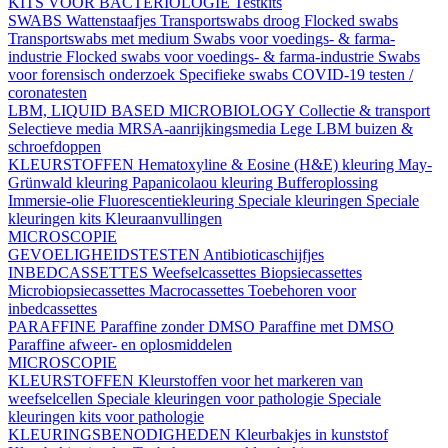
KITS VOOR BACTERIOLOGIE
Testkits
SWABS
Wattenstaafjes
Transportswabs droog
Flocked swabs
Transportswabs met medium
Swabs voor voedings- & farma-
industrie
Flocked swabs voor voedings- & farma-industrie
Swabs
voor forensisch onderzoek
Specifieke swabs
COVID-19 testen /
coronatesten
LBM, LIQUID BASED MICROBIOLOGY
Collectie & transport
Selectieve media
MRSA-aanrijkingsmedia
Lege LBM buizen &
schroefdoppen
KLEURSTOFFEN
Hematoxyline & Eosine (H&E) kleuring
May-
Grünwald kleuring
Papanicolaou kleuring
Bufferoplossing
Immersie-olie
Fluorescentiekleuring
Speciale kleuringen
Speciale
kleuringen kits
Kleuraanvullingen
MICROSCOPIE
GEVOELIGHEIDSTESTEN
Antibioticaschijfjes
INBEDCASSETTES
Weefselcassettes
Biopsiecassettes
Microbiopsiecassettes
Macrocassettes
Toebehoren voor
inbedcassettes
PARAFFINE
Paraffine zonder DMSO
Paraffine met DMSO
Paraffine afweer- en oplosmiddelen
MICROSCOPIE
KLEURSTOFFEN
Kleurstoffen voor het markeren van
weefselcellen
Speciale kleuringen voor pathologie
Speciale
kleuringen kits voor pathologie
KLEURINGSBENODIGHEDEN
Kleurbakjes in kunststof