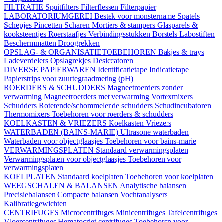
FILTRATIE
Spuitfilters
Filterflessen
Filterpapier
LABORATORIUMGEREI
Bestek voor monstername
Spatels
Schepjes
Pincetten
Scharen
Mortiers & stampers
Glasparels &
kooksteentjes
Roerstaafjes
Verbindingsstukken
Borstels
Labostiften
Beschermmatten
Droogrekken
OPSLAG- & ORGANISATIETOEBEHOREN
Bakjes & trays
Ladeverdelers
Opslagrekjes
Desiccatoren
DIVERSE PAPIERWAREN
Identificatietape
Indicatietape
Papierstrips voor zuurtegraadmeting (pH)
ROERDERS & SCHUDDERS
Magneetroerders zonder
verwarming
Magneetroerders met verwarming
Vortexmixers
Schudders
Roterende/schommelende schudders
Schudincubatoren
Thermomixers
Toebehoren voor roerders & schudders
KOELKASTEN & VRIEZERS
Koelkasten
Vriezers
WATERBADEN (BAINS-MARIE)
Ultrasone waterbaden
Waterbaden voor objectglaasjes
Toebehoren voor bains-marie
VERWARMINGSPLATEN
Standaard verwarmingsplaten
Verwarmingsplaten voor objectglaasjes
Toebehoren voor
verwarmingsplaten
KOELPLATEN
Standaard koelplaten
Toebehoren voor koelplaten
WEEGSCHALEN & BALANSEN
Analytische balansen
Precisiebalansen
Compacte balansen
Vochtanalysers
Kalibratiegewichten
CENTRIFUGES
Microcentrifuges
Minicentrifuges
Tafelcentrifuges
Vloercentrifuges
Hematocriet centrifuges
Toebehoren voor