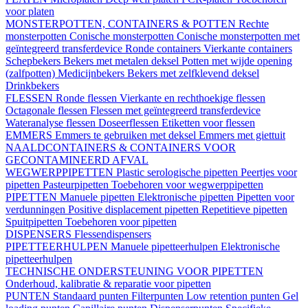
voor platen
MONSTERPOTTEN, CONTAINERS & POTTEN
Rechte
monsterpotten
Conische monsterpotten
Conische monsterpotten met
geïntegreerd transferdevice
Ronde containers
Vierkante containers
Schepbekers
Bekers met metalen deksel
Potten met wijde opening
(zalfpotten)
Medicijnbekers
Bekers met zelfklevend deksel
Drinkbekers
FLESSEN
Ronde flessen
Vierkante en rechthoekige flessen
Octagonale flessen
Flessen met geïntegreerd transferdevice
Wateranalyse flessen
Doseerflessen
Etiketten voor flessen
EMMERS
Emmers te gebruiken met deksel
Emmers met giettuit
NAALDCONTAINERS & CONTAINERS VOOR
GECONTAMINEERD AFVAL
WEGWERPPIPETTEN
Plastic serologische pipetten
Peertjes voor
pipetten
Pasteurpipetten
Toebehoren voor wegwerppipetten
PIPETTEN
Manuele pipetten
Elektronische pipetten
Pipetten voor
verdunningen
Positive displacement pipetten
Repetitieve pipetten
Spuitpipetten
Toebehoren voor pipetten
DISPENSERS
Flessendispensers
PIPETTEERHULPEN
Manuele pipetteerhulpen
Elektronische
pipetteerhulpen
TECHNISCHE ONDERSTEUNING VOOR PIPETTEN
Onderhoud, kalibratie & reparatie voor pipetten
PUNTEN
Standaard punten
Filterpunten
Low retention punten
Gel