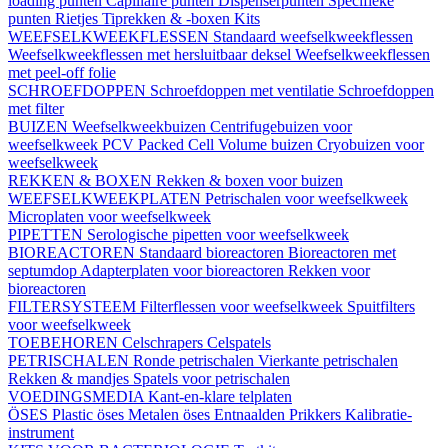
loading punten
Capillaire punten
Dispenserpunten
Specifieke
punten
Rietjes
Tiprekken & -boxen
Kits
WEEFSELKWEEKFLESSEN
Standaard weefselkweekflessen
Weefselkweekflessen met hersluitbaar deksel
Weefselkweekflessen
met peel-off folie
SCHROEFDOPPEN
Schroefdoppen met ventilatie
Schroefdoppen
met filter
BUIZEN
Weefselkweekbuizen
Centrifugebuizen voor
weefselkweek
PCV Packed Cell Volume buizen
Cryobuizen voor
weefselkweek
REKKEN & BOXEN
Rekken & boxen voor buizen
WEEFSELKWEEKPLATEN
Petrischalen voor weefselkweek
Microplaten voor weefselkweek
PIPETTEN
Serologische pipetten voor weefselkweek
BIOREACTOREN
Standaard bioreactoren
Bioreactoren met
septumdop
Adapterplaten voor bioreactoren
Rekken voor
bioreactoren
FILTERSYSTEEM
Filterflessen voor weefselkweek
Spuitfilters
voor weefselkweek
TOEBEHOREN
Celschrapers
Celspatels
PETRISCHALEN
Ronde petrischalen
Vierkante petrischalen
Rekken & mandjes
Spatels voor petrischalen
VOEDINGSMEDIA
Kant-en-klare telplaten
ÖSES
Plastic öses
Metalen öses
Entnaalden
Prikkers
Kalibratie-
instrument