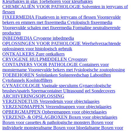
Kleurbakjes in glas
Toebehoren voor kleurbakjes
CHEMICALIËN VOOR PATHOLOGIE
Solventen in jerrycans of
flessen
FIXEERMEDIA
Fixatieven in jerrycans of flessen
Voorgevulde
bekers en emmers met fixeermedia
Cytologisch fixeermedia
Voorgevulde schalen met fixeermedia
Formaline neutraliserende
producten
INBEDMEDIA
Cryogene inbedmedia
OPLOSSINGEN VOOR PATHOLOGIE
Weefselverzachtende
oplossingen voor histologisch gebruik
ONTKALKERS
Zure ontkalkers
CRYOGENE HULPMIDDELEN
Cryospray
CONTAINERS VOOR PATHOLOGIE
Containers voor
monstername
Voorgevulde bekers met fysiologische zoutoplossing
TOEBEHOREN
Snijplanken
Snijgereedschap
Labostiften
Cytofunnels
Koolstoffilters
GYNAECOLOGIE
Vaginale speculums
Gynaecologische
brushes/spatels
Spermacontainer
Ultrasound gel
Sondecovers
ARCHIVERINGSOPLOSSING
VERZENDETUIS
Verzendetuis voor objectglaasjes
VERZENDMAPPEN
Verzendmappen voor objectglaasjes
OPBERGMAPPEN
Opbergmappen voor objectglaasjes
VERZEND- & OPSLAGBOXEN
Boxen voor objectglaasjes
Boxen voor cassettes & pathologische monsters
Boxen voor
individuele monsterafname
Boxen voor bloedafname
Boxen voor