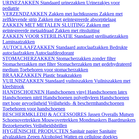
URINEZAKKEN
Standaard urinezakken
Urinezakjes voor
pediatrie
VERZENDZAKKEN
Zakken met luchtkussens
Zakken met
zelfklevende strip
Zakken met geïntegreerde absorptielaag
ZAKKEN MET METALEN SLUITING
Zakken met
geïntegreerde metaaldraad
Zakken met ritssluiting
ZAKKEN VOOR STERILISATIE
Standaard sterilisatiezakken
Laminaatzakken
AUTOCLAAFZAKKEN
Standaard autoclaafzakken
Bedrukte
autoclaafzakken
Autoclaafdeodorant
STOMACHERZAKKEN
Stomacherzakken zonder filter
Stomacherzakken met filter
Stomacherzakken met gedehydrateerd
medium
Toebehoren voor stomacherzakken
BRAAKZAKKEN
Plastic braakzakken
VUILNISZAKKEN
Standaard vuilniszakken
Vuilniszakken met
kleefstrook
HANDSCHOENEN
Handschoenen vinyl
Handschoenen latex
Handschoenen nitril
Handschoenen polyethyleen
Handschoenen
met hoge gevoeligheid
Veiligheids- & beschermhandschoenen
Toebehoren voor handschoenen
BESCHERMKLEDIJ & ACCESSOIRES
Jassen
Overalls
Mutsen
Schoenovertrekken
Mouwovertrekken
Mondmaskers
Baardmaskers
Bezoekersetjes
Veiligheidsbrillen
HYGIËNISCHE PRODUCTEN
Sanitair papier
Sanitaire
afvalzakken
Zepen
Alcoholgel
Watten en cellulose doekjes