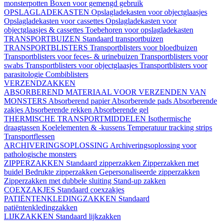
monsterpotten
Boxen voor gemengd gebruik
OPSLAGLADEKASTEN
Opslagladekasten voor objectglaasjes
Opslagladekasten voor cassettes
Opslagladekasten voor
objectglaasjes & cassettes
Toebehoren voor opslagladekasten
TRANSPORTBUIZEN
Standaard transportbuizen
TRANSPORTBLISTERS
Transportblisters voor bloedbuizen
Transportblisters voor feces- & urinebuizen
Transportblisters voor
swabs
Transportblisters voor objectglaasjes
Transportblisters voor
parasitologie
Combiblisters
VERZENDZAKKEN
ABSORBEREND MATERIAAL VOOR VERZENDEN VAN
MONSTERS
Absorberend papier
Absorberende pads
Absorberende
zakjes
Absorberende rekken
Absorberende gel
THERMISCHE TRANSPORTMIDDELEN
Isothermische
draagtassen
Koelelementen & -kussens
Temperatuur tracking strips
Transportflessen
ARCHIVERINGSOPLOSSING
Archiveringsoplossing voor
pathologische monsters
ZIPPERZAKKEN
Standaard zipperzakken
Zipperzakken met
buidel
Bedrukte zipperzakken
Gepersonaliseerde zipperzakken
Zipperzakken met dubbele sluiting
Stand-up zakken
COEXZAKJES
Standaard coexzakjes
PATIËNTENKLEDINGZAKKEN
Standaard
patiëntenkledingzakken
LIJKZAKKEN
Standaard lijkzakken