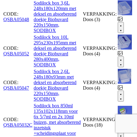
Sodilock box 3,6L
248x180x120mm met
CODE:
deksel en absorberend
VERPAKKING:
QSBA05048
doekje Biobuvard
Doos (3)
220x150mm,
SODIBOX
Sodilock box 10L
295x230x195mm met
CODE:
deksel en absorberend
VERPAKKING:
QSBA05052
doekje Biobuvard
Doos (4)
280x400mm,
SODIBOX
Sodilock box 2,6L
248x180x93mm met
CODE:
deksel en absorberend
VERPAKKING:
QSBA05047
doekje Biobuvard
Doos (4)
220x150mm,
SODIBOX
Sodilock box 850ml
135x102x118mm voor
6x 5/7ml en 2x 10ml
CODE:
VERPAKKING:
buizen, met absorberend
QSBA05032C
Doos (18)
inzetstuk
+scheidingsplaat voor