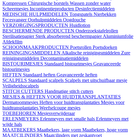
Kompressen
Chirurgische borstels
Wassen zonder water
Scheermesjes
Incontinentieproducten
Desinfectiemiddelen
MEDISCHE HULPMIDDELEN
Tongspatels
Nierbekken
Fecesvanger
Oorhulpmiddelen
Oogdouche
VERZORGINGSPRODUCTEN
Huidlotion
BESCHERMENDE PRODUCTEN
Onderzoekstafelrollen
Sterilisatiepapier
Sterk absorberend beschermpapier
Aluminiumfolie
Afdekfilm
SCHOONMAAKPRODUCTEN
Poetsrollen
Poetsdoeken
REININGINGSMIDDELEN
Alkalische reinigingsmiddelen
Zure
reinigingsmiddelen
Decontaminatiemiddelen
BISTOURIMESJES
Standaard bistourimesjes
Geavanceerde
bistourimesjes
HEFTEN
Standaard heften
Geavanceerde heften
SCALPELS
Standaard scalpels
Scalpels met uitschuifbaar mesje
Veiligheidsscalpels
STITCH CUTTERS
Handmatige stitch cutters
MESJES & HEFTEN VOOR HUIDTRANSPLANTATIES
Dermatoommesjes
Heften voor huidtransplantaties
Mesjes voor
huidtransplantaties
Weefselcoupe mesjes
TOEBEHOREN
Mesjesverwijderaar
ERLENMEYERS
Erlenmeyers met smalle hals
Erlenmeyers met
wijde hals
MAATBEKERS
Maatbekers, lage vorm
Maatbekers, hoge vorm
MAATCILINDERS
Maatcilinders met zeskantvoet