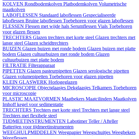
KOLVEN
Rondbodemkolven
Platbodemkolven
Volumetrische
maatkolven
LABOFLESSEN
Standaard laboflessen
Gespecialiseerde
laboflessen
Bruine laboflessen
Toebehoren voor glazen laboflessen
FLESSEN
Flessen met wijde hals
Serumflessen
Vials
Toebehoren
voor glazen flessen
TRECHTERS
Glazen trechters met korte steel
Glazen trechters met
lange steel
Glazen scheidtrechters
BUIZEN
Glazen buizen met ronde bodem
Glazen buizen met platte
bodem
Glazen cultuurbuizen met ronde bodem
Glazen
cultuurbuizen met platte bodem
FILTRATIE
Filterapparaat
PIPETTEN
Glazen pasteurpipetten
Glazen serologische pipetten
Glazen volumepipetten
Toebehoren voor glazen pipetten
KLEIN GLASWERK
Horlogeglazen
MICROSCOPIE
Objectglaasjes
Dekglaasjes
Telkamers
Toebehoren
voor microscopie
PLASTIC MAATVORMEN
Maatbekers
Maatcilinders
Maatkolven
Imhoff kegel voor sedimentatie
TRECHTERS
Trechters met korte steel
Trechters met lange steel
Trechters met flexibele steel
TIJDMEETINSTRUMENTEN
Labotimer
Teller / Afteller
Batterijen voor tijdmeetinstrumenten
WEEGHULPMIDDELEN
Weegpapier
Weegschuitjes
Weegbekers
Weegflessen