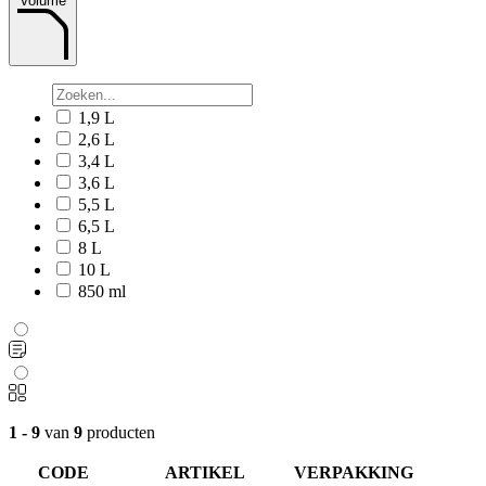
Volume
1,9 L
2,6 L
3,4 L
3,6 L
5,5 L
6,5 L
8 L
10 L
850 ml
1 - 9
van
9
producten
CODE
ARTIKEL
VERPAKKING