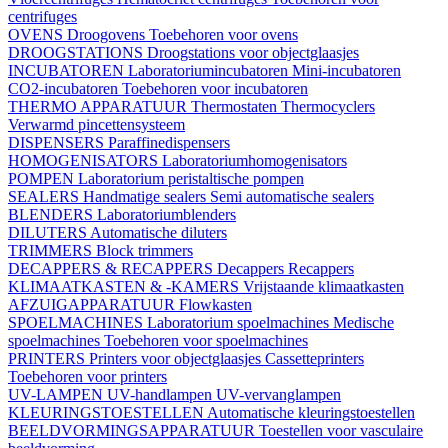
centrifuges
OVENS
Droogovens
Toebehoren voor ovens
DROOGSTATIONS
Droogstations voor objectglaasjes
INCUBATOREN
Laboratoriumincubatoren
Mini-incubatoren
CO2-incubatoren
Toebehoren voor incubatoren
THERMO APPARATUUR
Thermostaten
Thermocyclers
Verwarmd pincettensysteem
DISPENSERS
Paraffinedispensers
HOMOGENISATORS
Laboratoriumhomogenisators
POMPEN
Laboratorium peristaltische pompen
SEALERS
Handmatige sealers
Semi automatische sealers
BLENDERS
Laboratoriumblenders
DILUTERS
Automatische diluters
TRIMMERS
Block trimmers
DECAPPERS & RECAPPERS
Decappers
Recappers
KLIMAATKASTEN & -KAMERS
Vrijstaande klimaatkasten
AFZUIGAPPARATUUR
Flowkasten
SPOELMACHINES
Laboratorium spoelmachines
Medische
spoelmachines
Toebehoren voor spoelmachines
PRINTERS
Printers voor objectglaasjes
Cassetteprinters
Toebehoren voor printers
UV-LAMPEN
UV-handlampen
UV-vervanglampen
KLEURINGSTOESTELLEN
Automatische kleuringstoestellen
BEELDVORMINGSAPPARATUUR
Toestellen voor vasculaire