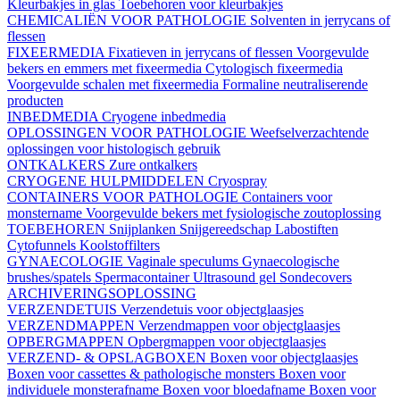
Kleurbakjes in glas
Toebehoren voor kleurbakjes
CHEMICALIËN VOOR PATHOLOGIE
Solventen in jerrycans of
flessen
FIXEERMEDIA
Fixatieven in jerrycans of flessen
Voorgevulde
bekers en emmers met fixeermedia
Cytologisch fixeermedia
Voorgevulde schalen met fixeermedia
Formaline neutraliserende
producten
INBEDMEDIA
Cryogene inbedmedia
OPLOSSINGEN VOOR PATHOLOGIE
Weefselverzachtende
oplossingen voor histologisch gebruik
ONTKALKERS
Zure ontkalkers
CRYOGENE HULPMIDDELEN
Cryospray
CONTAINERS VOOR PATHOLOGIE
Containers voor
monstername
Voorgevulde bekers met fysiologische zoutoplossing
TOEBEHOREN
Snijplanken
Snijgereedschap
Labostiften
Cytofunnels
Koolstoffilters
GYNAECOLOGIE
Vaginale speculums
Gynaecologische
brushes/spatels
Spermacontainer
Ultrasound gel
Sondecovers
ARCHIVERINGSOPLOSSING
VERZENDETUIS
Verzendetuis voor objectglaasjes
VERZENDMAPPEN
Verzendmappen voor objectglaasjes
OPBERGMAPPEN
Opbergmappen voor objectglaasjes
VERZEND- & OPSLAGBOXEN
Boxen voor objectglaasjes
Boxen voor cassettes & pathologische monsters
Boxen voor
individuele monsterafname
Boxen voor bloedafname
Boxen voor