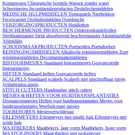
Kompressen
Chirurgische borstels
Wassen zonder water
Scheermesjes
Incontinentieproducten
Desinfectiemiddelen
MEDISCHE HULPMIDDELEN
Tongspatels
Nierbekken
Fecesvanger
Oorhulpmiddelen
Oogdouche
VERZORGINGSPRODUCTEN
Huidlotion
BESCHERMENDE PRODUCTEN
Onderzoekstafelrollen
Sterilisatiepapier
Sterk absorberend beschermpapier
Aluminiumfolie
Afdekfilm
SCHOONMAAKPRODUCTEN
Poetsrollen
Poetsdoeken
REININGINGSMIDDELEN
Alkalische reinigingsmiddelen
Zure
reinigingsmiddelen
Decontaminatiemiddelen
BISTOURIMESJES
Standaard bistourimesjes
Geavanceerde
bistourimesjes
HEFTEN
Standaard heften
Geavanceerde heften
SCALPELS
Standaard scalpels
Scalpels met uitschuifbaar mesje
Veiligheidsscalpels
STITCH CUTTERS
Handmatige stitch cutters
MESJES & HEFTEN VOOR HUIDTRANSPLANTATIES
Dermatoommesjes
Heften voor huidtransplantaties
Mesjes voor
huidtransplantaties
Weefselcoupe mesjes
TOEBEHOREN
Mesjesverwijderaar
ERLENMEYERS
Erlenmeyers met smalle hals
Erlenmeyers met
wijde hals
MAATBEKERS
Maatbekers, lage vorm
Maatbekers, hoge vorm
MAATCILINDERS
Maatcilinders met zeskantvoet