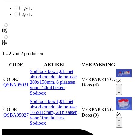
1,9 L
2,6 L
1 - 2
van
2
producten
CODE
ARTIKEL
VERPAKKING
Sodilock box 2,6L met
absorberende biomousse
CODE:
VERPAKKING:
200x150mm, 6 plaatsen
QSBA05031
Doos (4)
voor 150ml bekers
Sodibox
Sodilock box 1,9L met
absorberende biomousse
CODE:
VERPAKKING:
165x115mm, 28 plaatsen
QSBA05027
Doos (9)
voor 10ml buisjes,
Sodibox