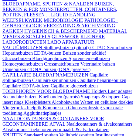
BLOEDAFNAME, SPUITEN & NAALDEN
BUIZEN,
REKKEN & PCR
MONSTERPOTTEN, CONTAINERS,
POTTEN, FLESSEN ...
LIQUID HANDLING
WEEFSELKWEEK
MICROBIOLOGIE
PATHOLOGIE -
GYNAECOLOGIE
VERZENDING & ARCHIVERING
ZAKKEN
HYGIENISCH & BESCHERMEND MATERIAAL
MESJES & SCALPELS
GLASWERK
KLEINERE
LABOPRODUCTEN
LABO APPARATUUR
VACUÜMBUIZEN
Stollingsbuizen (citraat) / CTAD
Serumbuizen
Heparinebuizen
EDTA-buizen
Buizen zonder additief
Glucosebuizen
Bloedgroepbuizen
Sporenelementbuizen
Homocysteinebuizen
Crossmatchbuizen
Veterinaire buizen
Urinebuizen
cfDNA-buizen (DNA-preserver)
CAPILLAIRE BLOEDAFNAMEBUIZEN
Capillaire
stollingsbuizen
Capillaire serumbuizen
Capillaire heparinebuizen
Capillaire EDTA-buizen
Capillaire glucosebuizen
TOEBEHOREN VOOR BLOEDAFNAME
Holders
Luer adapter
Secundaire buizen
Knelbanden (garrots)
Snap caps & doppen
Cap
insert rings
Kleefpleisters
Alcoholswabs
Watten en cellulose doekjes
Vingerprik - hielprik
Kompressen
Glucoseoplossing voor orale
toediening
Agglutinatieplaatjes
NAALDCONTAINERS & CONTAINERS VOOR
GECONTAMINEERD AFVAL
Naaldcontainers & afvalcontainers
Afvalkartons
Toebehoren voor naald- & afvalcontainers
SPUITEN
Standaard spuiten
Veiligheidsspuiten
Insulinespuiten