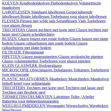
KOLVEN
Rondbodemkolven
Platbodemkolven
Volumetrische
maatkolven
LABOFLESSEN
Standaard laboflessen
Gespecialiseerde
laboflessen
Bruine laboflessen
Toebehoren voor glazen laboflessen
FLESSEN
Flessen met wijde hals
Serumflessen
Vials
Toebehoren
voor glazen flessen
TRECHTERS
Glazen trechters met korte steel
Glazen trechters met
lange steel
Glazen scheidtrechters
BUIZEN
Glazen buizen met ronde bodem
Glazen buizen met platte
bodem
Glazen cultuurbuizen met ronde bodem
Glazen
cultuurbuizen met platte bodem
FILTRATIE
Filterapparaat
PIPETTEN
Glazen pasteurpipetten
Glazen serologische pipetten
Glazen volumepipetten
Toebehoren voor glazen pipetten
KLEIN GLASWERK
Horlogeglazen
MICROSCOPIE
Objectglaasjes
Dekglaasjes
Telkamers
Toebehoren
voor microscopie
PLASTIC MAATVORMEN
Maatbekers
Maatcilinders
Maatkolven
Imhoff kegel voor sedimentatie
TRECHTERS
Trechters met korte steel
Trechters met lange steel
Trechters met flexibele steel
TIJDMEETINSTRUMENTEN
Labotimer
Teller / Afteller
Batterijen voor tijdmeetinstrumenten
WEEGHULPMIDDELEN
Weegpapier
Weegschuitjes
Weegbekers
Weegflessen