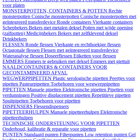
voor platen
MONSTERPOTTEN, CONTAINERS & POTTEN
Rechte
monsterpotten
Conische monsterpotten
Conische monsterpotten met
geïntegreerd transferdevice
Ronde containers
Vierkante containers
Schepbekers
Bekers met metalen deksel
Potten met wijde opening
(zalfpotten)
Medicijnbekers
Bekers met zelfklevend deksel
Drinkbekers
FLESSEN
Ronde flessen
Vierkante en rechthoekige flessen
Octagonale flessen
Flessen met geïntegreerd transferdevice
Wateranalyse flessen
Doseerflessen
Etiketten voor flessen
EMMERS
Emmers te gebruiken met deksel
Emmers met giettuit
NAALDCONTAINERS & CONTAINERS VOOR
GECONTAMINEERD AFVAL
WEGWERPPIPETTEN
Plastic serologische pipetten
Peertjes voor
pipetten
Pasteurpipetten
Toebehoren voor wegwerppipetten
PIPETTEN
Manuele pipetten
Elektronische pipetten
Pipetten voor
verdunningen
Positive displacement pipetten
Repetitieve pipetten
Spuitpipetten
Toebehoren voor pipetten
DISPENSERS
Flessendispensers
PIPETTEERHULPEN
Manuele pipetteerhulpen
Elektronische
pipetteerhulpen
TECHNISCHE ONDERSTEUNING VOOR PIPETTEN
Onderhoud, kalibratie & reparatie voor pipetten
PUNTEN
Standaard punten
Filterpunten
Low retention punten
Gel