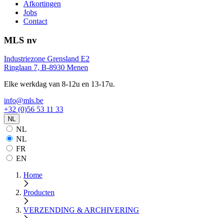
Afkortingen
Jobs
Contact
MLS nv
Industriezone Grensland E2
Ringlaan 7, B-8930 Menen
Elke werkdag van 8-12u en 13-17u.
info@mls.be
+32 (0)56 53 11 33
NL
NL
NL
FR
EN
Home
Producten
VERZENDING & ARCHIVERING