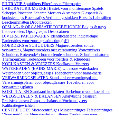
FILTRATIE
Spuitfilters
Filterflessen
Filterpapier
LABORATORIUMGEREI
Bestek voor monstername
Spatels
Schepjes
Pincetten
Scharen
Mortiers & stampers
Glasparels &
kooksteentjes
Roerstaafjes
Verbindingsstukken
Borstels
Labostiften
Beschermmatten
Droogrekken
OPSLAG- & ORGANISATIETOEBEHOREN
Bakjes & trays
Ladeverdelers
Opslagrekjes
Desiccatoren
DIVERSE PAPIERWAREN
Identificatietape
Indicatietape
Papierstrips voor zuurtegraadmeting (pH)
ROERDERS & SCHUDDERS
Magneetroerders zonder
verwarming
Magneetroerders met verwarming
Vortexmixers
Schudders
Roterende/schommelende schudders
Schudincubatoren
Thermomixers
Toebehoren voor roerders & schudders
KOELKASTEN & VRIEZERS
Koelkasten
Vriezers
WATERBADEN (BAINS-MARIE)
Ultrasone waterbaden
Waterbaden voor objectglaasjes
Toebehoren voor bains-marie
VERWARMINGSPLATEN
Standaard verwarmingsplaten
Verwarmingsplaten voor objectglaasjes
Toebehoren voor
verwarmingsplaten
KOELPLATEN
Standaard koelplaten
Toebehoren voor koelplaten
WEEGSCHALEN & BALANSEN
Analytische balansen
Precisiebalansen
Compacte balansen
Vochtanalysers
Kalibratiegewichten
CENTRIFUGES
Microcentrifuges
Minicentrifuges
Tafelcentrifuges
Vloercentrifuges
Hematocriet centrifuges
Toebehoren voor