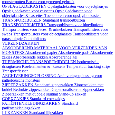
monsterpotten
Boxen voor gemengd gebruik
OPSLAGLADEKASTEN
Opslagladekasten voor objectglaasjes
Opslagladekasten voor cassettes
Opslagladekasten voor
objectglaasjes & cassettes
Toebehoren voor opslagladekasten
TRANSPORTBUIZEN
Standaard transportbuizen
TRANSPORTBLISTERS
Transportblisters voor bloedbuizen
Transportblisters voor feces- & urinebuizen
Transportblisters voor
swabs
Transportblisters voor objectglaasjes
Transportblisters voor
parasitologie
Combiblisters
VERZENDZAKKEN
ABSORBEREND MATERIAAL VOOR VERZENDEN VAN
MONSTERS
Absorberend papier
Absorberende pads
Absorberende
zakjes
Absorberende rekken
Absorberende gel
THERMISCHE TRANSPORTMIDDELEN
Isothermische
draagtassen
Koelelementen & -kussens
Temperatuur tracking strips
Transportflessen
ARCHIVERINGSOPLOSSING
Archiveringsoplossing voor
pathologische monsters
ZIPPERZAKKEN
Standaard zipperzakken
Zipperzakken met
buidel
Bedrukte zipperzakken
Gepersonaliseerde zipperzakken
Zipperzakken met dubbele sluiting
Stand-up zakken
COEXZAKJES
Standaard coexzakjes
PATIËNTENKLEDINGZAKKEN
Standaard
patiëntenkledingzakken
LIJKZAKKEN
Standaard lijkzakken