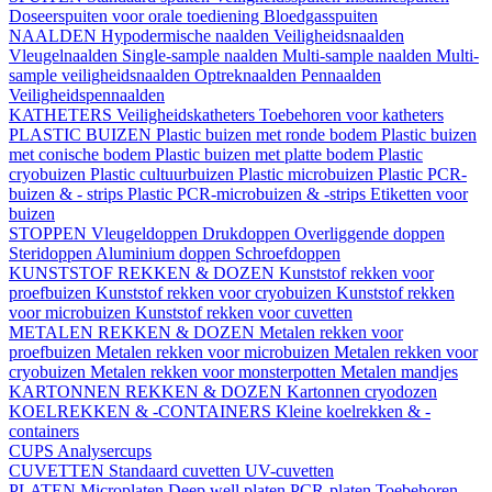
Doseerspuiten voor orale toediening
Bloedgasspuiten
NAALDEN
Hypodermische naalden
Veiligheidsnaalden
Vleugelnaalden
Single-sample naalden
Multi-sample naalden
Multi-
sample veiligheidsnaalden
Optreknaalden
Pennaalden
Veiligheidspennaalden
KATHETERS
Veiligheidskatheters
Toebehoren voor katheters
PLASTIC BUIZEN
Plastic buizen met ronde bodem
Plastic buizen
met conische bodem
Plastic buizen met platte bodem
Plastic
cryobuizen
Plastic cultuurbuizen
Plastic microbuizen
Plastic PCR-
buizen & - strips
Plastic PCR-microbuizen & -strips
Etiketten voor
buizen
STOPPEN
Vleugeldoppen
Drukdoppen
Overliggende doppen
Steridoppen
Aluminium doppen
Schroefdoppen
KUNSTSTOF REKKEN & DOZEN
Kunststof rekken voor
proefbuizen
Kunststof rekken voor cryobuizen
Kunststof rekken
voor microbuizen
Kunststof rekken voor cuvetten
METALEN REKKEN & DOZEN
Metalen rekken voor
proefbuizen
Metalen rekken voor microbuizen
Metalen rekken voor
cryobuizen
Metalen rekken voor monsterpotten
Metalen mandjes
KARTONNEN REKKEN & DOZEN
Kartonnen cryodozen
KOELREKKEN & -CONTAINERS
Kleine koelrekken & -
containers
CUPS
Analysercups
CUVETTEN
Standaard cuvetten
UV-cuvetten
PLATEN
Microplaten
Deep well platen
PCR-platen
Toebehoren