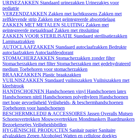
URINEZAKKEN
Standaard urinezakken
Urinezakjes voor
pediatrie
VERZENDZAKKEN
Zakken met luchtkussens
Zakken met
zelfklevende strip
Zakken met geïntegreerde absorptielaag
ZAKKEN MET METALEN SLUITING
Zakken met
geïntegreerde metaaldraad
Zakken met ritssluiting
ZAKKEN VOOR STERILISATIE
Standaard sterilisatiezakken
Laminaatzakken
AUTOCLAAFZAKKEN
Standaard autoclaafzakken
Bedrukte
autoclaafzakken
Autoclaafdeodorant
STOMACHERZAKKEN
Stomacherzakken zonder filter
Stomacherzakken met filter
Stomacherzakken met gedehydrateerd
medium
Toebehoren voor stomacherzakken
BRAAKZAKKEN
Plastic braakzakken
VUILNISZAKKEN
Standaard vuilniszakken
Vuilniszakken met
kleefstrook
HANDSCHOENEN
Handschoenen vinyl
Handschoenen latex
Handschoenen nitril
Handschoenen polyethyleen
Handschoenen
met hoge gevoeligheid
Veiligheids- & beschermhandschoenen
Toebehoren voor handschoenen
BESCHERMKLEDIJ & ACCESSOIRES
Jassen
Overalls
Mutsen
Schoenovertrekken
Mouwovertrekken
Mondmaskers
Baardmaskers
Bezoekersetjes
Veiligheidsbrillen
HYGIËNISCHE PRODUCTEN
Sanitair papier
Sanitaire
afvalzakken
Zepen
Alcoholgel
Watten en cellulose doekjes