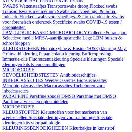
KITS VOOR BACTERIOLOGIE
Testkits
SWABS
Wattenstaafjes
Transportswabs droog
Flocked swabs
Transportswabs met medium
Swabs voor voedings- & farma-
industrie
Flocked swabs voor voedings- & farma-industrie
Swabs
voor forensisch onderzoek
Specifieke swabs
COVID-19 testen /
coronatesten
LBM, LIQUID BASED MICROBIOLOGY
Collectie & transport
Selectieve media
MRSA-aanrijkingsmedia
Lege LBM buizen &
schroefdoppen
KLEURSTOFFEN
Hematoxyline & Eosine (H&E) kleuring
May-
Grünwald kleuring
Papanicolaou kleuring
Bufferoplossing
Immersie-olie
Fluorescentiekleuring
Speciale kleuringen
Speciale
kleuringen kits
Kleuraanvullingen
MICROSCOPIE
GEVOELIGHEIDSTESTEN
Antibioticaschijfjes
INBEDCASSETTES
Weefselcassettes
Biopsiecassettes
Microbiopsiecassettes
Macrocassettes
Toebehoren voor
inbedcassettes
PARAFFINE
Paraffine zonder DMSO
Paraffine met DMSO
Paraffine afweer- en oplosmiddelen
MICROSCOPIE
KLEURSTOFFEN
Kleurstoffen voor het markeren van
weefselcellen
Speciale kleuringen voor pathologie
Speciale
kleuringen kits voor pathologie
KLEURINGSBENODIGHEDEN
Kleurbakjes in kunststof