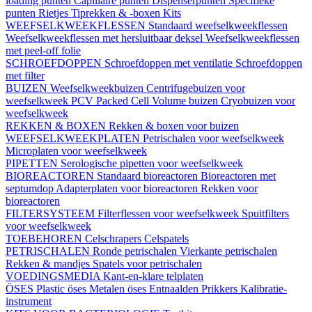
loading punten
Capillaire punten
Dispenserpunten
Specifieke
punten
Rietjes
Tiprekken & -boxen
Kits
WEEFSELKWEEKFLESSEN
Standaard weefselkweekflessen
Weefselkweekflessen met hersluitbaar deksel
Weefselkweekflessen
met peel-off folie
SCHROEFDOPPEN
Schroefdoppen met ventilatie
Schroefdoppen
met filter
BUIZEN
Weefselkweekbuizen
Centrifugebuizen voor
weefselkweek
PCV Packed Cell Volume buizen
Cryobuizen voor
weefselkweek
REKKEN & BOXEN
Rekken & boxen voor buizen
WEEFSELKWEEKPLATEN
Petrischalen voor weefselkweek
Microplaten voor weefselkweek
PIPETTEN
Serologische pipetten voor weefselkweek
BIOREACTOREN
Standaard bioreactoren
Bioreactoren met
septumdop
Adapterplaten voor bioreactoren
Rekken voor
bioreactoren
FILTERSYSTEEM
Filterflessen voor weefselkweek
Spuitfilters
voor weefselkweek
TOEBEHOREN
Celschrapers
Celspatels
PETRISCHALEN
Ronde petrischalen
Vierkante petrischalen
Rekken & mandjes
Spatels voor petrischalen
VOEDINGSMEDIA
Kant-en-klare telplaten
ÖSES
Plastic öses
Metalen öses
Entnaalden
Prikkers
Kalibratie-
instrument