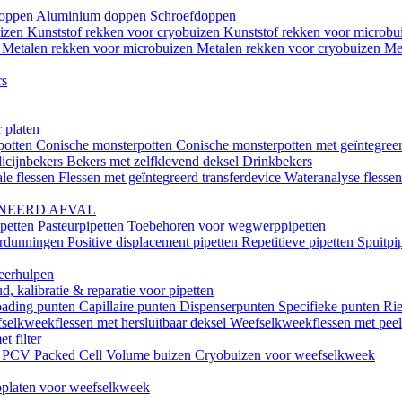
doppen
Aluminium doppen
Schroefdoppen
uizen
Kunststof rekken voor cryobuizen
Kunststof rekken voor microb
n
Metalen rekken voor microbuizen
Metalen rekken voor cryobuizen
Me
rs
 platen
potten
Conische monsterpotten
Conische monsterpotten met geïntegreer
icijnbekers
Bekers met zelfklevend deksel
Drinkbekers
le flessen
Flessen met geïntegreerd transferdevice
Wateranalyse flesse
NEERD AFVAL
ipetten
Pasteurpipetten
Toebehoren voor wegwerppipetten
erdunningen
Positive displacement pipetten
Repetitieve pipetten
Spuitpi
teerhulpen
, kalibratie & reparatie voor pipetten
oading punten
Capillaire punten
Dispenserpunten
Specifieke punten
Rie
selkweekflessen met hersluitbaar deksel
Weefselkweekflessen met peel-
t filter
k
PCV Packed Cell Volume buizen
Cryobuizen voor weefselkweek
platen voor weefselkweek