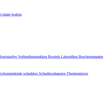
t platte bodem
Roerstaafjes
Verbindingsstukken
Borstels
Labostiften
Beschermmatten
/schommelende schudders
Schudincubatoren
Thermomixers