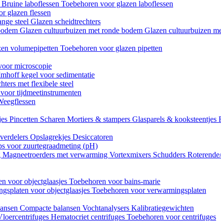
n
Bruine laboflessen
Toebehoren voor glazen laboflessen
r glazen flessen
ange steel
Glazen scheidtrechters
 bodem
Glazen cultuurbuizen met ronde bodem
Glazen cultuurbuizen me
zen volumepipetten
Toebehoren voor glazen pipetten
voor microscopie
Imhoff kegel voor sedimentatie
hters met flexibele steel
 voor tijdmeetinstrumenten
Weegflessen
jes
Pincetten
Scharen
Mortiers & stampers
Glasparels & kooksteentjes
verdelers
Opslagrekjes
Desiccatoren
ips voor zuurtegraadmeting (pH)
g
Magneetroerders met verwarming
Vortexmixers
Schudders
Roterende
n voor objectglaasjes
Toebehoren voor bains-marie
gsplaten voor objectglaasjes
Toebehoren voor verwarmingsplaten
lansen
Compacte balansen
Vochtanalysers
Kalibratiegewichten
Vloercentrifuges
Hematocriet centrifuges
Toebehoren voor centrifuges