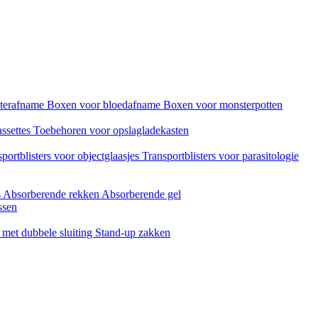
sterafname
Boxen voor bloedafname
Boxen voor monsterpotten
assettes
Toebehoren voor opslagladekasten
portblisters voor objectglaasjes
Transportblisters voor parasitologie
s
Absorberende rekken
Absorberende gel
ssen
met dubbele sluiting
Stand-up zakken