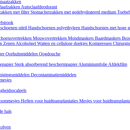
naatzakken
claafzakken
Autoclaafdeodorant
akken met filter
Stomacherzakken met gedehydrateerd medium
Toebeh
fstrook
schoenen nitril
Handschoenen polyethyleen
Handschoenen met hoge g
choenovertrekken
Mouwovertrekken
Mondmaskers
Baardmaskers
Bezo
en
Zepen
Alcoholgel
Watten en cellulose doekjes
Kompressen
Chirurgis
ger
Oorhulpmiddelen
Oogdouche
tiepapier
Sterk absorberend beschermpapier
Aluminiumfolie
Afdekfilm
inigingsmiddelen
Decontaminatiemiddelen
mesjes
igheidsscalpels
oommesjes
Heften voor huidtransplantaties
Mesjes voor huidtransplant
e hals
kolven