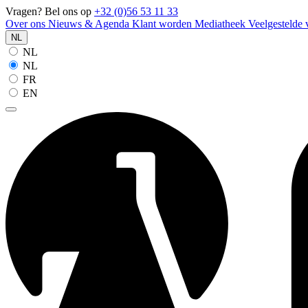
Vragen? Bel ons op
+32 (0)56 53 11 33
Over ons
Nieuws & Agenda
Klant worden
Mediatheek
Veelgestelde
NL
NL
NL
FR
EN