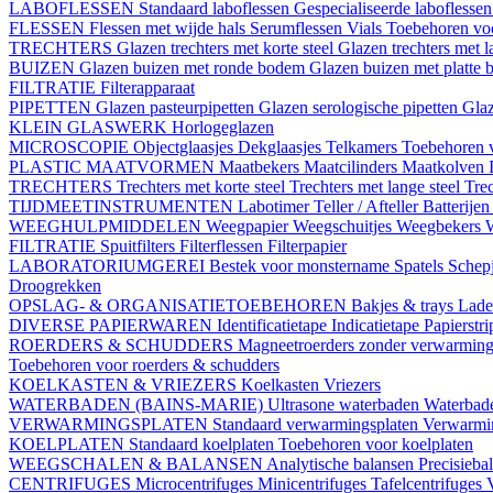
LABOFLESSEN
Standaard laboflessen
Gespecialiseerde laboflesse
FLESSEN
Flessen met wijde hals
Serumflessen
Vials
Toebehoren voo
TRECHTERS
Glazen trechters met korte steel
Glazen trechters met l
BUIZEN
Glazen buizen met ronde bodem
Glazen buizen met platte
FILTRATIE
Filterapparaat
PIPETTEN
Glazen pasteurpipetten
Glazen serologische pipetten
Gla
KLEIN GLASWERK
Horlogeglazen
MICROSCOPIE
Objectglaasjes
Dekglaasjes
Telkamers
Toebehoren 
PLASTIC MAATVORMEN
Maatbekers
Maatcilinders
Maatkolven
TRECHTERS
Trechters met korte steel
Trechters met lange steel
Trec
TIJDMEETINSTRUMENTEN
Labotimer
Teller / Afteller
Batterijen
WEEGHULPMIDDELEN
Weegpapier
Weegschuitjes
Weegbekers
FILTRATIE
Spuitfilters
Filterflessen
Filterpapier
LABORATORIUMGEREI
Bestek voor monstername
Spatels
Schep
Droogrekken
OPSLAG- & ORGANISATIETOEBEHOREN
Bakjes & trays
Lade
DIVERSE PAPIERWAREN
Identificatietape
Indicatietape
Papierstr
ROERDERS & SCHUDDERS
Magneetroerders zonder verwarmin
Toebehoren voor roerders & schudders
KOELKASTEN & VRIEZERS
Koelkasten
Vriezers
WATERBADEN (BAINS-MARIE)
Ultrasone waterbaden
Waterbade
VERWARMINGSPLATEN
Standaard verwarmingsplaten
Verwarmin
KOELPLATEN
Standaard koelplaten
Toebehoren voor koelplaten
WEEGSCHALEN & BALANSEN
Analytische balansen
Precisieba
CENTRIFUGES
Microcentrifuges
Minicentrifuges
Tafelcentrifuges