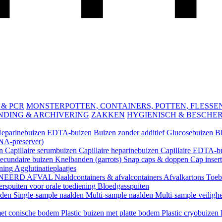
 & PCR
MONSTERPOTTEN, CONTAINERS, POTTEN, FLESSEN 
NDING & ARCHIVERING
ZAKKEN
HYGIENISCH & BESCHE
eparinebuizen
EDTA-buizen
Buizen zonder additief
Glucosebuizen
B
A-preserver)
en
Capillaire serumbuizen
Capillaire heparinebuizen
Capillaire EDTA-b
ecundaire buizen
Knelbanden (garrots)
Snap caps & doppen
Cap inser
ening
Agglutinatieplaatjes
NEERD AFVAL
Naaldcontainers & afvalcontainers
Afvalkartons
Toeb
rspuiten voor orale toediening
Bloedgasspuiten
lden
Single-sample naalden
Multi-sample naalden
Multi-sample veiligh
 met conische bodem
Plastic buizen met platte bodem
Plastic cryobuizen