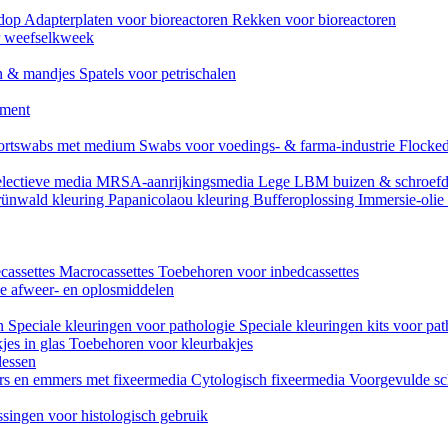
mdop
Adapterplaten voor bioreactoren
Rekken voor bioreactoren
or weefselkweek
n & mandjes
Spatels voor petrischalen
ument
ortswabs met medium
Swabs voor voedings- & farma-industrie
Flocked
lectieve media
MRSA-aanrijkingsmedia
Lege LBM buizen & schroef
ünwald kleuring
Papanicolaou kleuring
Bufferoplossing
Immersie-olie
cassettes
Macrocassettes
Toebehoren voor inbedcassettes
ne afweer- en oplosmiddelen
en
Speciale kleuringen voor pathologie
Speciale kleuringen kits voor pat
jes in glas
Toebehoren voor kleurbakjes
lessen
rs en emmers met fixeermedia
Cytologisch fixeermedia
Voorgevulde sc
singen voor histologisch gebruik