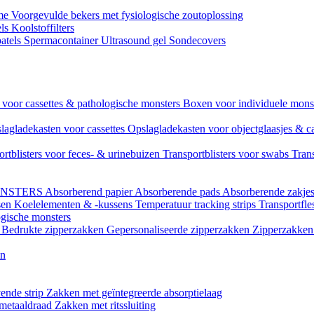
ame
Voorgevulde bekers met fysiologische zoutoplossing
els
Koolstoffilters
atels
Spermacontainer
Ultrasound gel
Sondecovers
voor cassettes & pathologische monsters
Boxen voor individuele mon
lagladekasten voor cassettes
Opslagladekasten voor objectglaasjes & c
ortblisters voor feces- & urinebuizen
Transportblisters voor swabs
Trans
ONSTERS
Absorberend papier
Absorberende pads
Absorberende zakje
sen
Koelelementen & -kussens
Temperatuur tracking strips
Transportfle
ogische monsters
l
Bedrukte zipperzakken
Gepersonaliseerde zipperzakken
Zipperzakken 
en
ende strip
Zakken met geïntegreerde absorptielaag
 metaaldraad
Zakken met ritssluiting