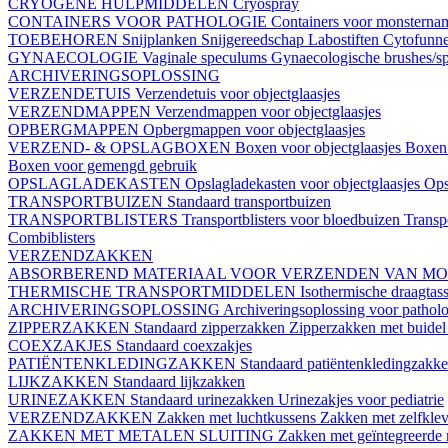
CRYOGENE HULPMIDDELEN
Cryospray
CONTAINERS VOOR PATHOLOGIE
Containers voor monstern
TOEBEHOREN
Snijplanken
Snijgereedschap
Labostiften
Cytofunn
GYNAECOLOGIE
Vaginale speculums
Gynaecologische brushes/sp
ARCHIVERINGSOPLOSSING
VERZENDETUIS
Verzendetuis voor objectglaasjes
VERZENDMAPPEN
Verzendmappen voor objectglaasjes
OPBERGMAPPEN
Opbergmappen voor objectglaasjes
VERZEND- & OPSLAGBOXEN
Boxen voor objectglaasjes
Boxen 
Boxen voor gemengd gebruik
OPSLAGLADEKASTEN
Opslagladekasten voor objectglaasjes
Ops
TRANSPORTBUIZEN
Standaard transportbuizen
TRANSPORTBLISTERS
Transportblisters voor bloedbuizen
Transp
Combiblisters
VERZENDZAKKEN
ABSORBEREND MATERIAAL VOOR VERZENDEN VAN M
THERMISCHE TRANSPORTMIDDELEN
Isothermische draagtas
ARCHIVERINGSOPLOSSING
Archiveringsoplossing voor pathol
ZIPPERZAKKEN
Standaard zipperzakken
Zipperzakken met buide
COEXZAKJES
Standaard coexzakjes
PATIËNTENKLEDINGZAKKEN
Standaard patiëntenkledingzakk
LIJKZAKKEN
Standaard lijkzakken
URINEZAKKEN
Standaard urinezakken
Urinezakjes voor pediatrie
VERZENDZAKKEN
Zakken met luchtkussens
Zakken met zelfklev
ZAKKEN MET METALEN SLUITING
Zakken met geïntegreerde