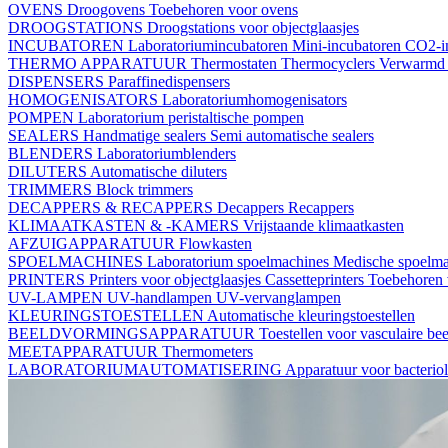
OVENS
Droogovens
Toebehoren voor ovens
DROOGSTATIONS
Droogstations voor objectglaasjes
INCUBATOREN
Laboratoriumincubatoren
Mini-incubatoren
CO2-i
THERMO APPARATUUR
Thermostaten
Thermocyclers
Verwarmd 
DISPENSERS
Paraffinedispensers
HOMOGENISATORS
Laboratoriumhomogenisators
POMPEN
Laboratorium peristaltische pompen
SEALERS
Handmatige sealers
Semi automatische sealers
BLENDERS
Laboratoriumblenders
DILUTERS
Automatische diluters
TRIMMERS
Block trimmers
DECAPPERS & RECAPPERS
Decappers
Recappers
KLIMAATKASTEN & -KAMERS
Vrijstaande klimaatkasten
AFZUIGAPPARATUUR
Flowkasten
SPOELMACHINES
Laboratorium spoelmachines
Medische spoelm
PRINTERS
Printers voor objectglaasjes
Cassetteprinters
Toebehoren v
UV-LAMPEN
UV-handlampen
UV-vervanglampen
KLEURINGSTOESTELLEN
Automatische kleuringstoestellen
BEELDVORMINGSAPPARATUUR
Toestellen voor vasculaire b
MEETAPPARATUUR
Thermometers
LABORATORIUMAUTOMATISERING
Apparatuur voor bacterio