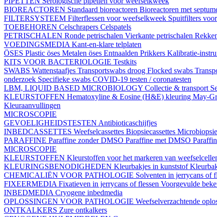
PIPETTEN
Serologische pipetten voor weefselkweek
BIOREACTOREN
Standaard bioreactoren
Bioreactoren met septu
FILTERSYSTEEM
Filterflessen voor weefselkweek
Spuitfilters vo
TOEBEHOREN
Celschrapers
Celspatels
PETRISCHALEN
Ronde petrischalen
Vierkante petrischalen
Rekke
VOEDINGSMEDIA
Kant-en-klare telplaten
ÖSES
Plastic öses
Metalen öses
Entnaalden
Prikkers
Kalibratie-instr
KITS VOOR BACTERIOLOGIE
Testkits
SWABS
Wattenstaafjes
Transportswabs droog
Flocked swabs
Transp
onderzoek
Specifieke swabs
COVID-19 testen / coronatesten
LBM, LIQUID BASED MICROBIOLOGY
Collectie & transport
Se
KLEURSTOFFEN
Hematoxyline & Eosine (H&E) kleuring
May-Gr
Kleuraanvullingen
MICROSCOPIE
GEVOELIGHEIDSTESTEN
Antibioticaschijfjes
INBEDCASSETTES
Weefselcassettes
Biopsiecassettes
Microbiopsie
PARAFFINE
Paraffine zonder DMSO
Paraffine met DMSO
Paraffi
MICROSCOPIE
KLEURSTOFFEN
Kleurstoffen voor het markeren van weefselcell
KLEURINGSBENODIGHEDEN
Kleurbakjes in kunststof
Kleurbak
CHEMICALIËN VOOR PATHOLOGIE
Solventen in jerrycans of f
FIXEERMEDIA
Fixatieven in jerrycans of flessen
Voorgevulde beke
INBEDMEDIA
Cryogene inbedmedia
OPLOSSINGEN VOOR PATHOLOGIE
Weefselverzachtende oplos
ONTKALKERS
Zure ontkalkers