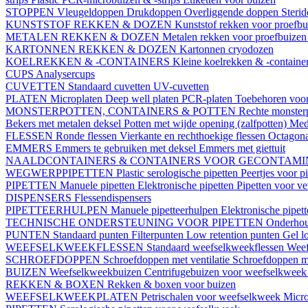
STOPPEN
Vleugeldoppen
Drukdoppen
Overliggende doppen
Steri
KUNSTSTOF REKKEN & DOZEN
Kunststof rekken voor proefb
METALEN REKKEN & DOZEN
Metalen rekken voor proefbuize
KARTONNEN REKKEN & DOZEN
Kartonnen cryodozen
KOELREKKEN & -CONTAINERS
Kleine koelrekken & -containe
CUPS
Analysercups
CUVETTEN
Standaard cuvetten
UV-cuvetten
PLATEN
Microplaten
Deep well platen
PCR-platen
Toebehoren voor
MONSTERPOTTEN, CONTAINERS & POTTEN
Rechte monster
Bekers met metalen deksel
Potten met wijde opening (zalfpotten)
Med
FLESSEN
Ronde flessen
Vierkante en rechthoekige flessen
Octagona
EMMERS
Emmers te gebruiken met deksel
Emmers met giettuit
NAALDCONTAINERS & CONTAINERS VOOR GECONTAMI
WEGWERPPIPETTEN
Plastic serologische pipetten
Peertjes voor p
PIPETTEN
Manuele pipetten
Elektronische pipetten
Pipetten voor v
DISPENSERS
Flessendispensers
PIPETTEERHULPEN
Manuele pipetteerhulpen
Elektronische pipet
TECHNISCHE ONDERSTEUNING VOOR PIPETTEN
Onderhoud
PUNTEN
Standaard punten
Filterpunten
Low retention punten
Gel l
WEEFSELKWEEKFLESSEN
Standaard weefselkweekflessen
Weef
SCHROEFDOPPEN
Schroefdoppen met ventilatie
Schroefdoppen me
BUIZEN
Weefselkweekbuizen
Centrifugebuizen voor weefselkwee
REKKEN & BOXEN
Rekken & boxen voor buizen
WEEFSELKWEEKPLATEN
Petrischalen voor weefselkweek
Micro