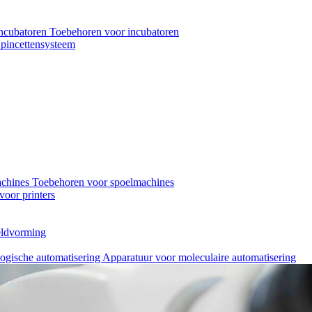
ncubatoren
Toebehoren voor incubatoren
pincettensysteem
achines
Toebehoren voor spoelmachines
oor printers
eeldvorming
logische automatisering
Apparatuur voor moleculaire automatisering