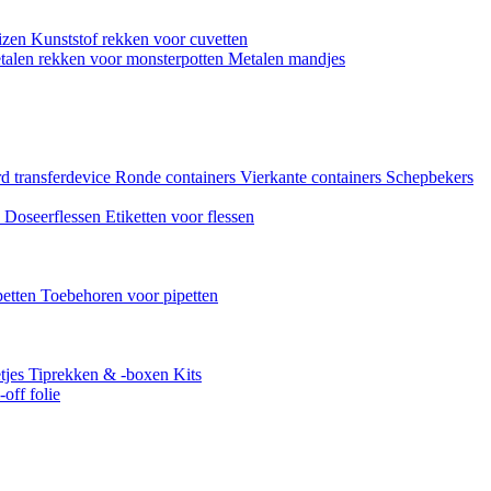
uizen
Kunststof rekken voor cuvetten
talen rekken voor monsterpotten
Metalen mandjes
d transferdevice
Ronde containers
Vierkante containers
Schepbekers
n
Doseerflessen
Etiketten voor flessen
petten
Toebehoren voor pipetten
tjes
Tiprekken & -boxen
Kits
off folie