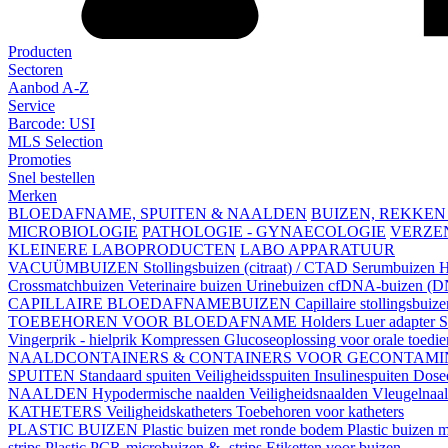
Producten
Sectoren
Aanbod A-Z
Service
Barcode: USI
MLS Selection
Promoties
Snel bestellen
Merken
BLOEDAFNAME, SPUITEN & NAALDEN
BUIZEN, REKKEN
MICROBIOLOGIE
PATHOLOGIE - GYNAECOLOGIE
VERZE
KLEINERE LABOPRODUCTEN
LABO APPARATUUR
VACUÜMBUIZEN
Stollingsbuizen (citraat) / CTAD
Serumbuizen
H
Crossmatchbuizen
Veterinaire buizen
Urinebuizen
cfDNA-buizen (DN
CAPILLAIRE BLOEDAFNAMEBUIZEN
Capillaire stollingsbuiz
TOEBEHOREN VOOR BLOEDAFNAME
Holders
Luer adapter
S
Vingerprik - hielprik
Kompressen
Glucoseoplossing voor orale toedi
NAALDCONTAINERS & CONTAINERS VOOR GECONTAMI
SPUITEN
Standaard spuiten
Veiligheidsspuiten
Insulinespuiten
Dosee
NAALDEN
Hypodermische naalden
Veiligheidsnaalden
Vleugelnaa
KATHETERS
Veiligheidskatheters
Toebehoren voor katheters
PLASTIC BUIZEN
Plastic buizen met ronde bodem
Plastic buizen
strips
Plastic PCR-microbuizen & -strips
Etiketten voor buizen