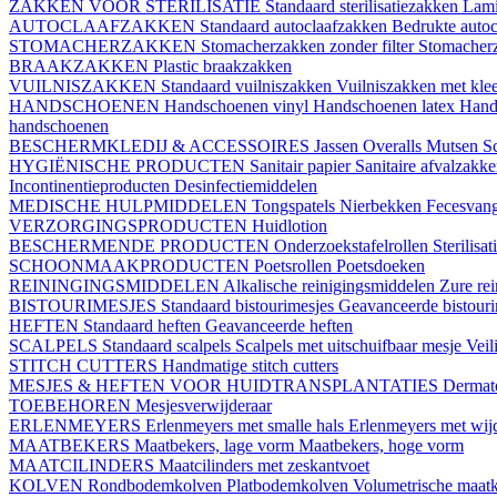
ZAKKEN VOOR STERILISATIE
Standaard sterilisatiezakken
Lami
AUTOCLAAFZAKKEN
Standaard autoclaafzakken
Bedrukte auto
STOMACHERZAKKEN
Stomacherzakken zonder filter
Stomacherz
BRAAKZAKKEN
Plastic braakzakken
VUILNISZAKKEN
Standaard vuilniszakken
Vuilniszakken met klee
HANDSCHOENEN
Handschoenen vinyl
Handschoenen latex
Hand
handschoenen
BESCHERMKLEDIJ & ACCESSOIRES
Jassen
Overalls
Mutsen
S
HYGIËNISCHE PRODUCTEN
Sanitair papier
Sanitaire afvalzakk
Incontinentieproducten
Desinfectiemiddelen
MEDISCHE HULPMIDDELEN
Tongspatels
Nierbekken
Fecesvan
VERZORGINGSPRODUCTEN
Huidlotion
BESCHERMENDE PRODUCTEN
Onderzoekstafelrollen
Sterilisa
SCHOONMAAKPRODUCTEN
Poetsrollen
Poetsdoeken
REININGINGSMIDDELEN
Alkalische reinigingsmiddelen
Zure re
BISTOURIMESJES
Standaard bistourimesjes
Geavanceerde bistouri
HEFTEN
Standaard heften
Geavanceerde heften
SCALPELS
Standaard scalpels
Scalpels met uitschuifbaar mesje
Veil
STITCH CUTTERS
Handmatige stitch cutters
MESJES & HEFTEN VOOR HUIDTRANSPLANTATIES
Dermat
TOEBEHOREN
Mesjesverwijderaar
ERLENMEYERS
Erlenmeyers met smalle hals
Erlenmeyers met wijd
MAATBEKERS
Maatbekers, lage vorm
Maatbekers, hoge vorm
MAATCILINDERS
Maatcilinders met zeskantvoet
KOLVEN
Rondbodemkolven
Platbodemkolven
Volumetrische maat