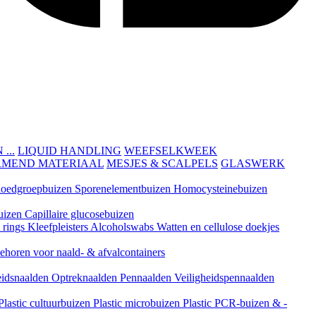
...
LIQUID HANDLING
WEEFSELKWEEK
RMEND MATERIAAL
MESJES & SCALPELS
GLASWERK
loedgroepbuizen
Sporenelementbuizen
Homocysteinebuizen
uizen
Capillaire glucosebuizen
t rings
Kleefpleisters
Alcoholswabs
Watten en cellulose doekjes
ehoren voor naald- & afvalcontainers
eidsnaalden
Optreknaalden
Pennaalden
Veiligheidspennaalden
Plastic cultuurbuizen
Plastic microbuizen
Plastic PCR-buizen & -